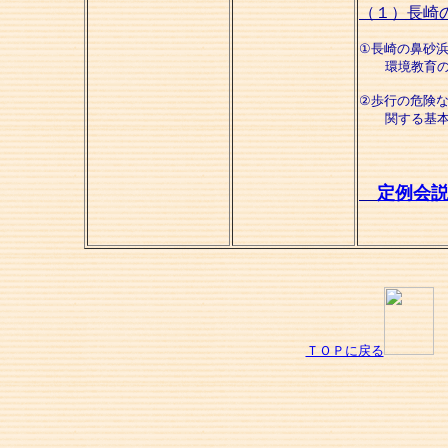
（１）長崎
①長崎の鼻砂
環境教育のフ
②歩行の危険
関する基本的
定例会
ＴＯＰに戻る