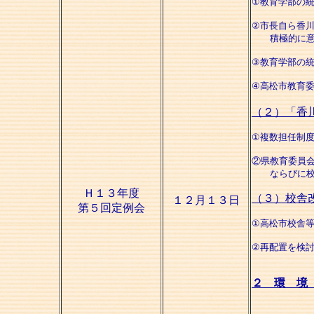
①教育学部の
②市長自ら香
積極的に意
③教育学部の
④高松市教育
（２）「香
①複数担任制
②県教育委員
ならびに校長
Ｈ１３年度
（３）校舎
１２月１３日
第５回定例会
①高松市校舎
②再配置を検
２ 環 境