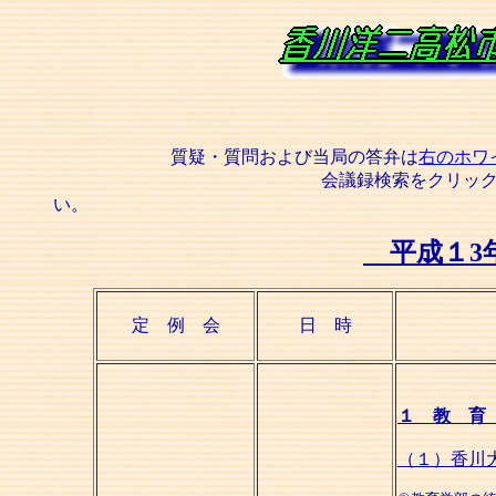
質疑・質問および当局の答弁は
右のホワ
会議録検索をクリッ
い
平成１3
定 例 会
日 時
１ 教 育
（１）香川