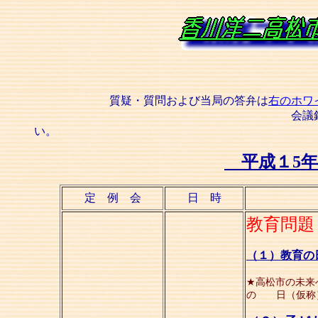
質疑・質問および当局の答弁は
右のホワ
会議録検索をクリック
い
平成１5
定 例 会
日 時
教育問題
（１）教育の
★高松市の未来
の 日（仮称）