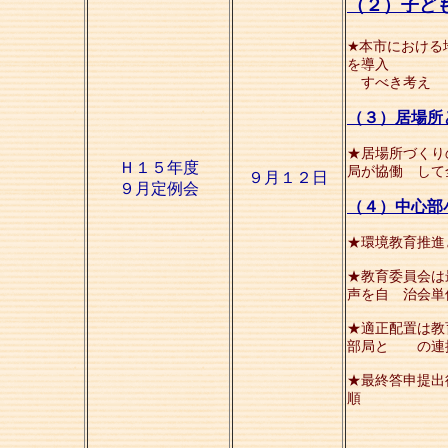
（２）子ど
★
本市における
を導入
すべき考え
（３）居場所
★居場所づくり
Ｈ１５年度
局が協働 して
９
月１２日
９月定例会
（４）中心部
★環境教育推進
★教育委員会は
声を自 治会単
★適正配置は教
部局と の連
★最終答申提出
順